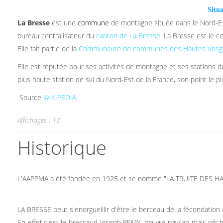
Situ
La Bresse
est une
commune
de montagne située dans le Nord-E
bureau centralisateur du
canton de La Bresse
.
La Bresse est le c
Elle fait partie de la
Communauté de communes des Hautes Vosg
Elle est réputée pour ses activités de montagne et ses stations de 
plus haute station de ski du Nord-Est de la France, son point le p
Source
WIKIPEDIA
Affichages : 13
Historique
L'AAPPMA a été fondée en 1925 et se nomme "LA TRUITE DES H
LA BRESSE peut s'enorgueillir d'être le berceau de la fécondation art
En effet,c'est le bressaud Joseph REMY, pauvre paysan mais pêch