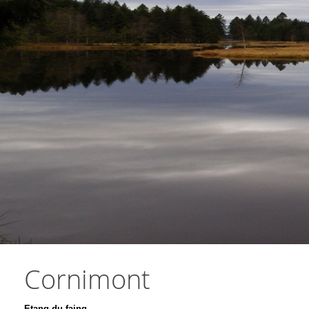
Cornimont
Etang du faing