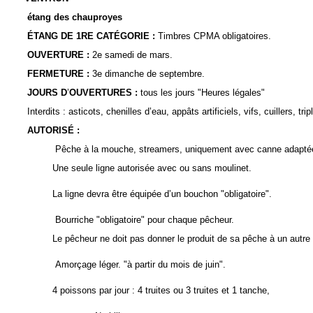
étang des chauproyes
ÉTANG DE
1
RE CATÉGORIE
:
Timbres CPMA obligatoires.
OUVERTURE
:
2e samedi de mars.
FERMETURE
:
3e dimanche de septembre.
JOURS D
’
OUVERTURES
:
tous les jours "Heures légales"
Interdits : asticots, chenilles d’eau, appâts artificiels, vifs, cuillers, tr
AUTORISÉ
:
Pêche à la mouche, streamers, uniquement avec canne adapté
Une seule ligne autorisée avec ou sans moulinet.
La ligne devra être équipée d’un bouchon "obligatoire".
Bourriche "obligatoire" pour chaque pêcheur.
Le pêcheur ne doit pas donner le produit de sa pêche à un autre
Amorçage léger. "à partir du mois de juin".
4 poissons par jour : 4 truites ou 3 truites et 1 tanche,