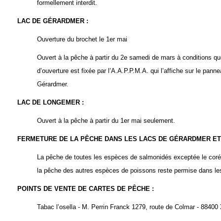
formellement interdit.
LAC DE GÉRARDMER
:
Ouverture du brochet le 1
er
mai
Ouvert à la pêche à partir du 2
e
samedi de mars à conditions que
d’ouverture est fixée par l’A.A.P.P.M.A. qui l’affiche sur le pa
Gérardmer.
LAC DE LONGEMER
:
Ouvert à la pêche à partir du 1
er
mai seulement.
FERMETURE DE LA PÊCHE DANS LES LACS DE GÉRARDMER 
La pêche de toutes les espèces de salmonidés exceptée le cor
la pêche des autres espèces de poissons reste permise dans les
POINTS DE VENTE DE CARTES DE PÊCHE
:
Tabac l’osella
- M. Perrin Franck 1279, route de Colmar - 884