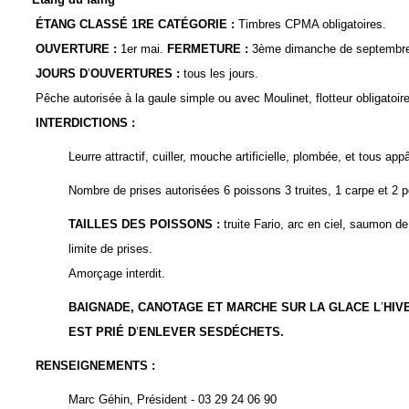
ÉTANG CLASSÉ
1
RE CATÉGORIE
:
Timbres CPMA obligatoires.
OUVERTURE
:
1er mai.
F
ERMETURE
:
3ème dimanche de septembr
JOURS D
’
OUVERTURES
:
tous les jours.
Pêche autorisée à la gaule simple ou avec Moulinet, flotteur obligatoire
INTERDICTIONS
:
Leurre attractif, cuiller, mouche artificielle, plombée, et tous app
Nombre de prises autorisées 6 poissons 3 truites, 1 carpe et 2 p
TAILLES DES POISSONS
:
truite Fario, arc en ciel, saumon 
limite de prises.
Amorçage interdit.
BAIGNADE
,
CANOTAGE ET MARCHE SUR LA GLACE L
’
HIV
EST PRIÉ D
’
ENLEVER SESDÉCHETS
.
RENSEIGNEMENTS
:
Marc Géhin, Président -
03 29 24 06 90