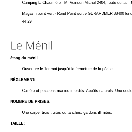
Camping la Chaumière
- M. Voinson Michel 2404, route du lac
Magasin point vert
- Rond Point sortie GÉRARDMER 88400 lundi a
44 29
Le Ménil
étang du ménil
Ouverture le 1
er
mai jusqu’à la fermeture de la pêche.
RÈGLEMENT:
Cuillère et poissons maniés interdits. Appâts naturels. Une seul
NOMBRE DE PRISES
:
Une carpe, trois truites ou tanches, gardons illimités.
TAILLE: